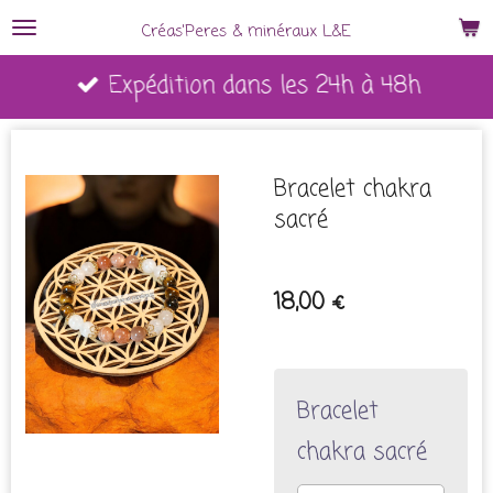
Passer
Créas'Peres
&
minéraux L&E
au
Expédition dans les 24h à 48h
contenu
principal
Bracelet chakra
sacré
18,00 €
Bracelet
chakra sacré