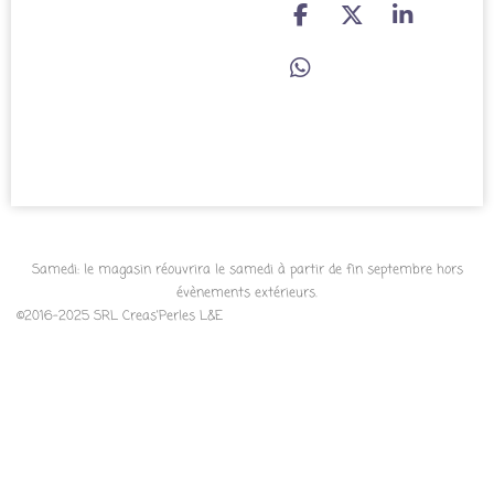
P
P
P
a
a
a
r
r
r
P
t
t
t
a
a
a
a
r
g
g
g
t
e
e
e
a
r
r
r
g
e
r
Samedi: le magasin réouvrira le samedi à partir de fin septembre hors
évènements extérieurs.
©2016-2025 SRL Creas'Perles L&E