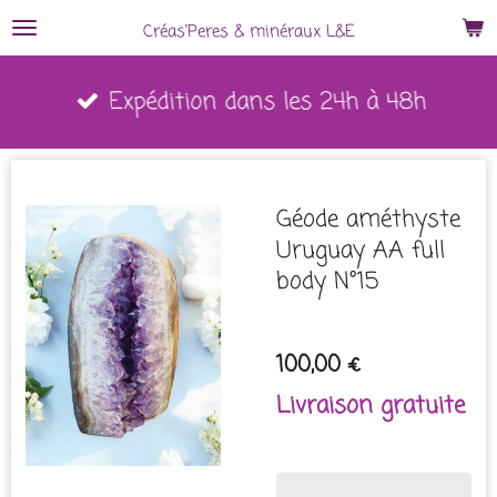
Passer
Créas'Peres
&
minéraux L&E
au
Expédition dans les 24h à 48h
contenu
principal
Géode améthyste
Uruguay AA full
body N°15
100,00 €
Livraison gratuite