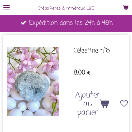
Passer
Créas'Peres
&
minéraux L&E
au
Expédition dans les 24h à 48h
contenu
principal
Célestine n°6
8,00 €
Ajouter
au
panier