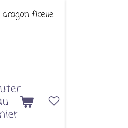
dragon ficelle
uter
au
nier