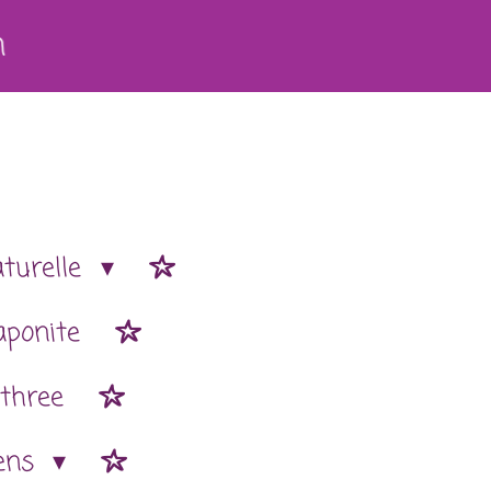
h
aturelle
aponite
 three
ens