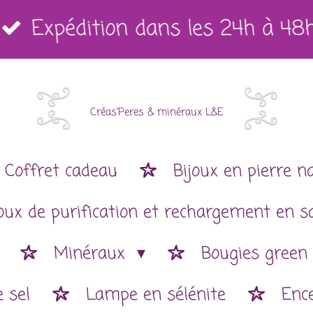
Expédition dans les 24h à 48
Créas'Peres
&
minéraux L&E
Coffret cadeau
Bijoux en pierre n
joux de purification et rechargement en s
Minéraux
Bougies green
 sel
Lampe en sélénite
Enc