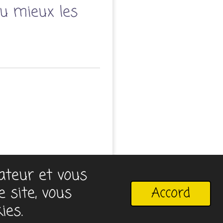
au mieux les
sateur et vous
 site, vous
Accord
ies.
rieurs.