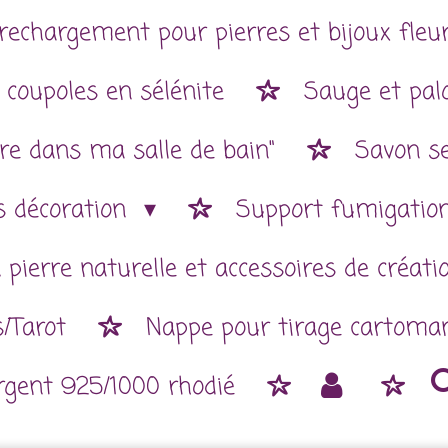
rechargement pour pierres et bijoux fleur
 coupoles en sélénite
Sauge et pal
re dans ma salle de bain"
Savon se
es décoration
Support fumigatio
 pierre naturelle et accessoires de créat
/Tarot
Nappe pour tirage cartoman
argent 925/1000 rhodié