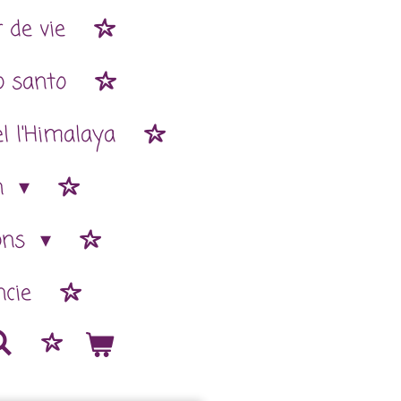
 de vie
o santo
l l'Himalaya
n
ions
cie