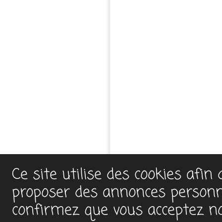
Ce site utilise des cookies afin
proposer des annonces personnal
confirmez que vous acceptez notr
Samedi
©2016-2025 SRL Creas'Perles L&E