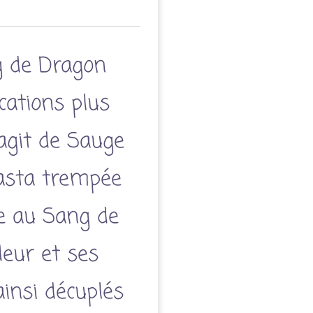
 de Dragon
cations plus
'agit de Sauge
asta trempée
e au Sang de
eur et ses
ainsi décuplés