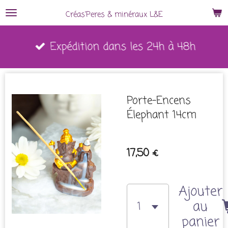
Passer
Créas'Peres
&
minéraux L&E
au
Expédition dans les 24h à 48h
contenu
principal
Porte-Encens
Élephant 14cm
17,50 €
Ajouter
au
panier