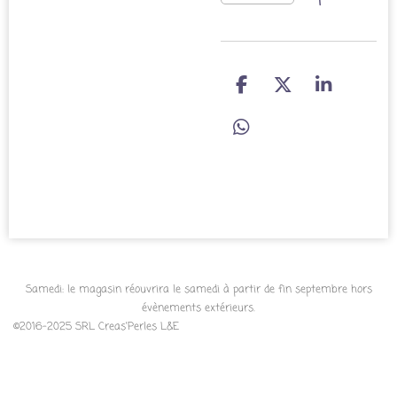
P
P
P
a
a
a
r
r
r
P
t
t
t
a
a
a
a
r
g
g
g
t
e
e
e
a
r
r
r
g
e
r
Samedi: le magasin réouvrira le samedi à partir de fin septembre hors
évènements extérieurs.
©2016-2025 SRL Creas'Perles L&E