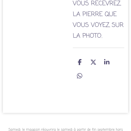
VOUS RECEVREZ
LA PIERRE QUE
VOUS VOYEZ SUR
LA PHOTO.
P
P
P
a
a
a
r
r
r
P
t
t
t
a
a
a
a
r
g
g
g
t
e
e
e
a
r
r
r
g
e
r
Samedi: le magasin réouvrira le samedi à partir de fin septembre hors