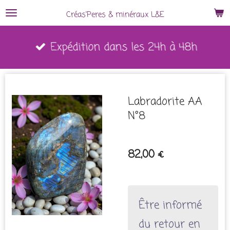
Passer
Créas'Peres
&
minéraux L&E
au
Expédition dans les 24h à 48h
contenu
principal
Labradorite AA
N°8
82,00 €
Être informé
du retour en