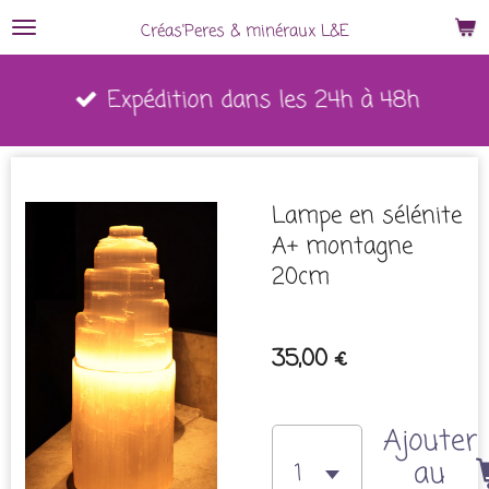
Passer
Créas'Peres
&
minéraux L&E
au
Expédition dans les 24h à 48h
contenu
principal
Lampe en sélénite
A+ montagne
20cm
35,00 €
Ajouter
au