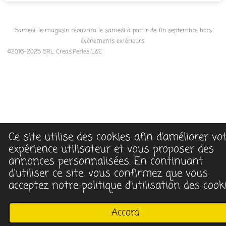
e
r
Samedi: le magasin réouvrira le samedi à partir de fin septembre hors
évènements extérieurs.
©2016-2025 SRL Creas'Perles L&E
Ce site utilise des cookies afin d’améliorer vo
expérience utilisateur et vous proposer des
annonces personnalisées. En continuant
d'utiliser ce site, vous confirmez que vous
acceptez notre politique d’utilisation des cooki
Accord