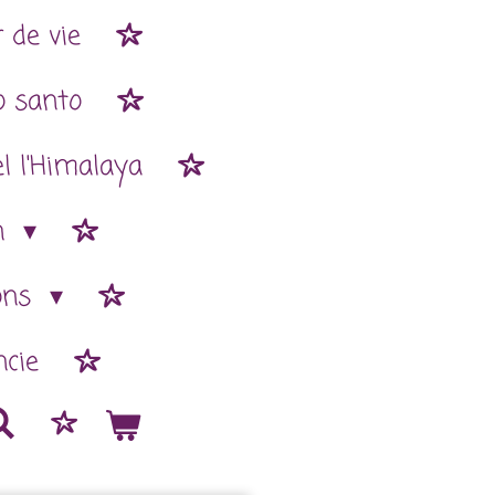
 de vie
o santo
l l'Himalaya
n
ions
cie