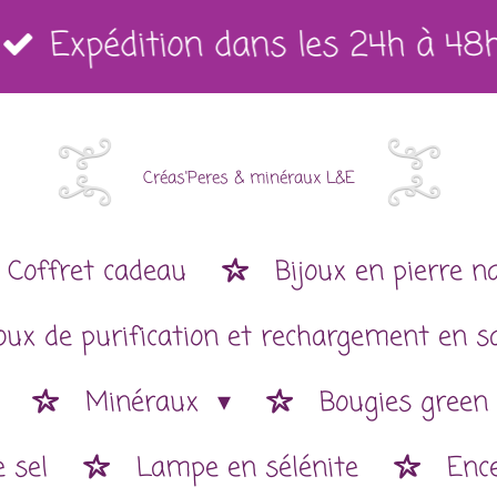
Expédition dans les 24h à 48
Créas'Peres
&
minéraux L&E
Coffret cadeau
Bijoux en pierre n
joux de purification et rechargement en s
Minéraux
Bougies green
 sel
Lampe en sélénite
Enc