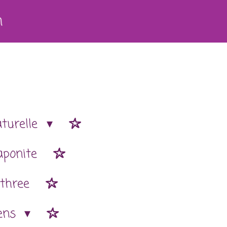
h
aturelle
aponite
 three
ens