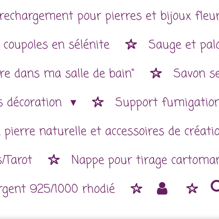
rechargement pour pierres et bijoux fleur
 coupoles en sélénite
Sauge et pal
re dans ma salle de bain"
Savon se
es décoration
Support fumigatio
 pierre naturelle et accessoires de créat
/Tarot
Nappe pour tirage cartoman
argent 925/1000 rhodié