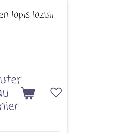
n lapis lazuli
uter
au
nier