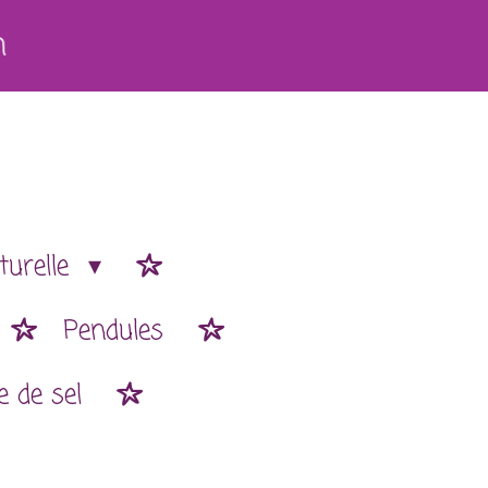
h
turelle
Pendules
 de sel