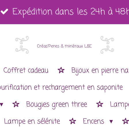
Expédition dans les 24h à 48
Créas'Peres
&
minéraux L&E
Coffret cadeau
Bijoux en pierre na
purification et rechargement en saponite
Bougies green three
Lampe
Lampe en sélénite
Encens