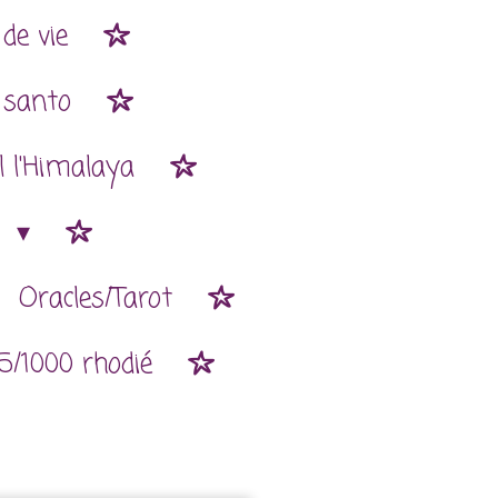
de vie
 santo
l l'Himalaya
n
Oracles/Tarot
5/1000 rhodié