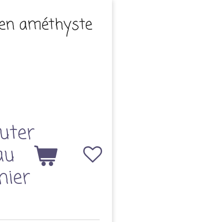
 en améthyste
uter
au
nier