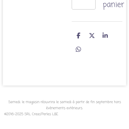
panier
P
P
P
a
a
a
r
r
r
P
t
t
t
a
a
a
a
r
g
g
g
t
e
e
e
a
r
r
r
g
e
r
Samedi: le magasin réouvrira le samedi à partir de fin septembre hors
évènements extérieurs.
©2016-2025 SRL Creas'Perles L&E