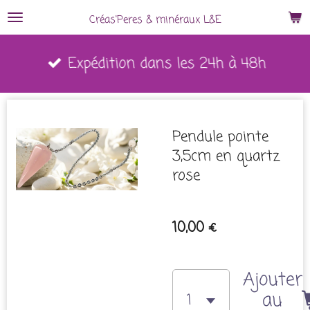
Passer
Créas'Peres
&
minéraux L&E
au
Expédition dans les 24h à 48h
contenu
principal
Pendule pointe
3,5cm en quartz
rose
10,00 €
Ajouter
au