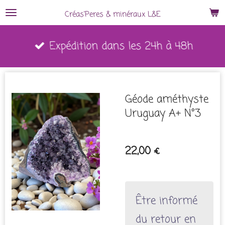
Passer
Créas'Peres
&
minéraux L&E
au
Expédition dans les 24h à 48h
contenu
principal
Géode améthyste
Uruguay A+ N°3
22,00 €
Être informé
du retour en