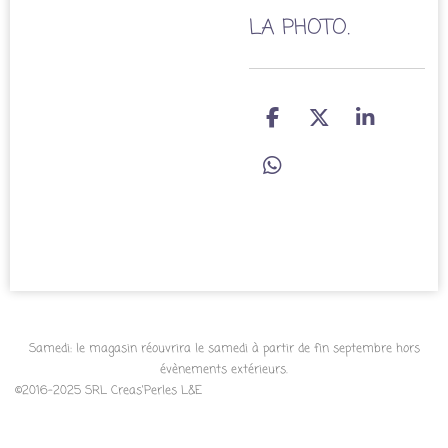
LA PHOTO.
P
P
P
a
a
a
r
r
r
P
t
t
t
a
a
a
a
r
g
g
g
t
e
e
e
a
r
r
r
g
e
r
Samedi: le magasin réouvrira le samedi à partir de fin septembre hors
évènements extérieurs.
©2016-2025 SRL Creas'Perles L&E