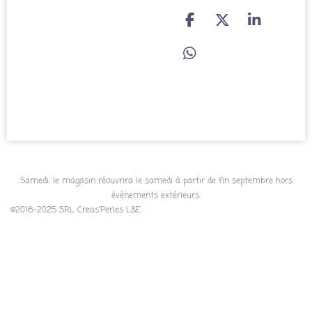
P
P
P
a
a
a
r
r
r
P
t
t
t
a
a
a
a
r
g
g
g
t
e
e
e
a
r
r
r
g
e
r
Samedi: le magasin réouvrira le samedi à partir de fin septembre hors
évènements extérieurs.
©2016-2025 SRL Creas'Perles L&E