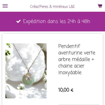
Passer
Créas'Peres
&
minéraux L&E
au
Expédition dans les 24h à 48h
contenu
principal
Pendentif
aventurine verte
arbre médaille +
chaine acier
inoxydable
10,00 €