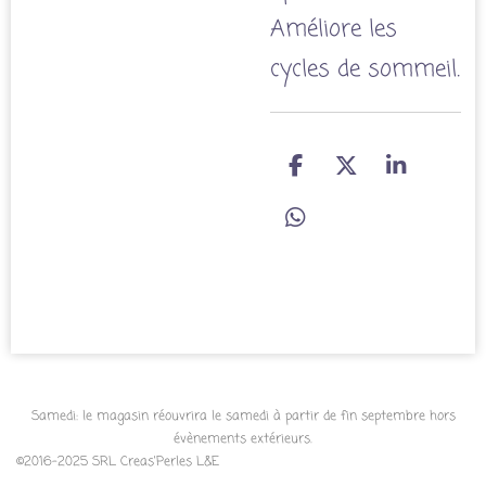
Améliore les
cycles de sommeil.
P
P
P
a
a
a
r
r
r
P
t
t
t
a
a
a
a
r
g
g
g
t
e
e
e
a
r
r
r
g
e
r
Samedi: le magasin réouvrira le samedi à partir de fin septembre hors
évènements extérieurs.
©2016-2025 SRL Creas'Perles L&E