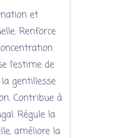
ination et
tuelle. Renforce
 concentration
ise l’estime de
, la gentillesse
on. Contribue à
ugal. Régule la
lle, améliore la