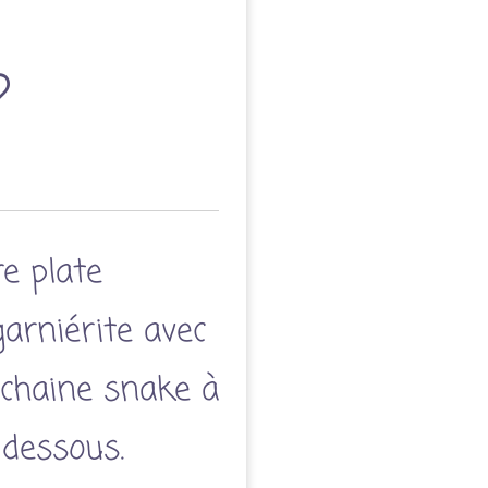
re plate
rniérite avec
 chaine snake à
 dessous.