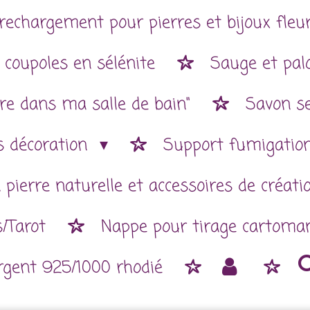
rechargement pour pierres et bijoux fleur
 coupoles en sélénite
Sauge et pal
re dans ma salle de bain"
Savon se
es décoration
Support fumigatio
 pierre naturelle et accessoires de créat
/Tarot
Nappe pour tirage cartoman
argent 925/1000 rhodié