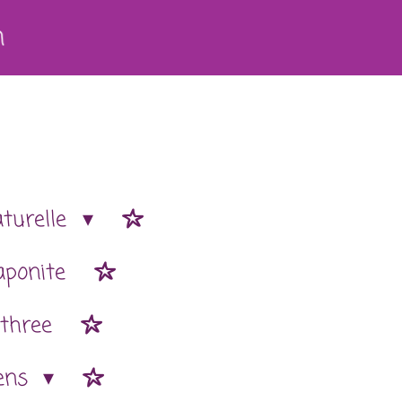
h
aturelle
aponite
 three
ens