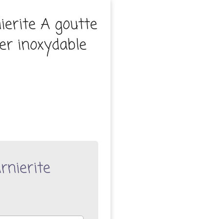
ierite A goutte
ier inoxydable
rnierite