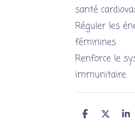
santé cardiovas
Réguler les én
féminines
Renforce le s
immunitaire.
P
P
P
a
a
a