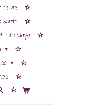
 de vie
o santo
l l'Himalaya
n
ions
cie