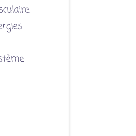
culaire.
ergies
ystème