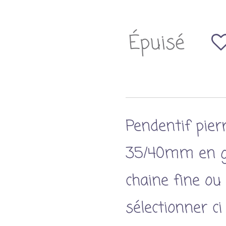
Épuisé
Pendentif pier
35/40mm en ga
chaine fine ou
sélectionner ci