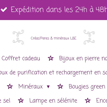
Expédition dans les 24h à 48
Créas'Peres
&
minéraux L&E
Coffret cadeau
Bijoux en pierre n
joux de purification et rechargement en s
Minéraux
Bougies green
 sel
Lampe en sélénite
Enc