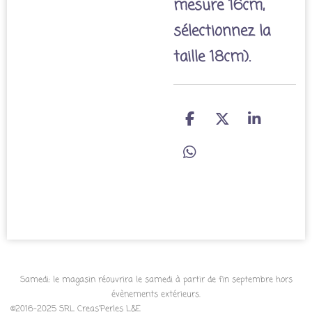
mesure 16cm,
sélectionnez la
taille 18cm).
P
P
P
a
a
a
r
r
r
P
t
t
t
a
a
a
a
r
g
g
g
t
e
e
e
a
r
r
r
g
e
r
Samedi: le magasin réouvrira le samedi à partir de fin septembre hors
évènements extérieurs.
©2016-2025 SRL Creas'Perles L&E