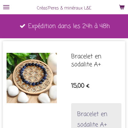
Passer
Créas'Peres
&
minéraux L&E
au
Expédition dans les 24h à 48h
contenu
principal
Bracelet en
sodalite A+
15,00 €
Bracelet en
sodalite A+