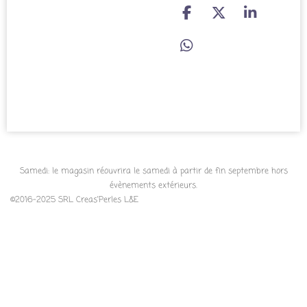
P
P
P
a
a
a
r
r
r
P
t
t
t
a
a
a
a
r
g
g
g
t
e
e
e
a
r
r
r
g
e
r
Samedi: le magasin réouvrira le samedi à partir de fin septembre hors
évènements extérieurs.
©2016-2025 SRL Creas'Perles L&E