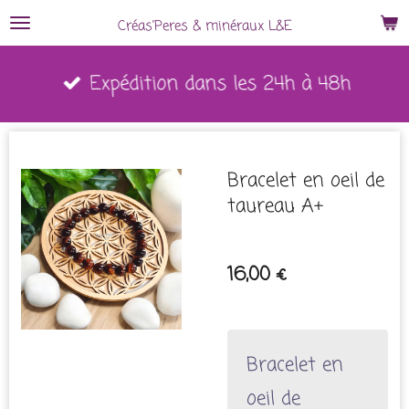
Passer
Créas'Peres
&
minéraux L&E
au
Expédition dans les 24h à 48h
contenu
principal
Bracelet en oeil de
taureau A+
16,00 €
Bracelet en
oeil de