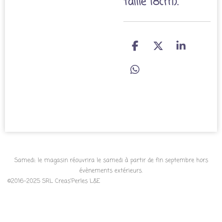
taille 18cm).
P
P
P
a
a
a
r
r
r
P
t
t
t
a
a
a
a
r
g
g
g
t
e
e
e
a
r
r
r
g
e
r
Samedi: le magasin réouvrira le samedi à partir de fin septembre hors
évènements extérieurs.
©2016-2025 SRL Creas'Perles L&E