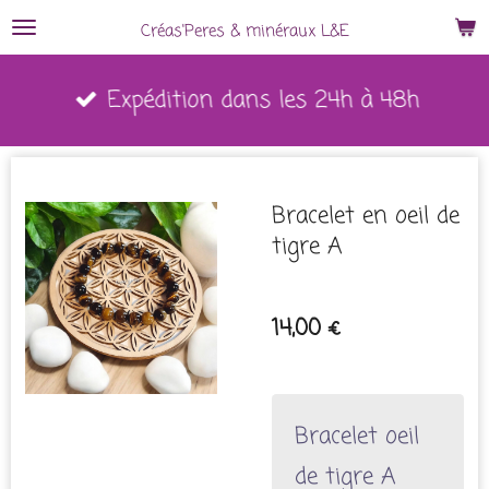
Passer
Créas'Peres
&
minéraux L&E
au
Expédition dans les 24h à 48h
contenu
principal
Bracelet en oeil de
tigre A
14,00 €
Bracelet oeil
de tigre A