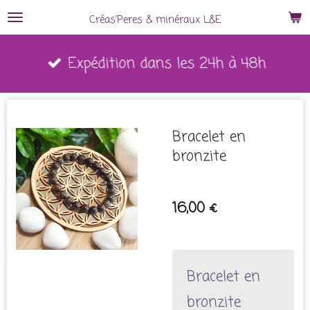
Passer
Créas'Peres
&
minéraux L&E
au
Expédition dans les 24h à 48h
contenu
principal
Bracelet en
bronzite
16,00 €
Bracelet en
bronzite