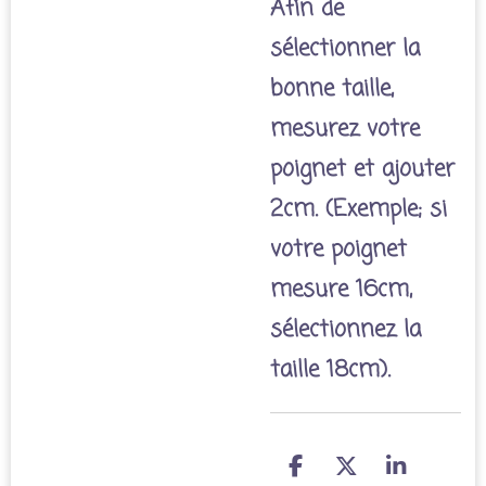
Afin de
sélectionner la
bonne taille,
mesurez votre
poignet et ajouter
2cm. (Exemple; si
votre poignet
mesure 16cm,
sélectionnez la
taille 18cm).
P
P
P