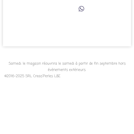
a
a
a
r
r
r
P
t
t
t
a
a
a
a
r
g
g
g
t
e
e
e
a
r
r
r
g
e
r
Samedi: le magasin réouvrira le samedi à partir de fin septembre hors
évènements extérieurs.
©2016-2025 SRL Creas'Perles L&E