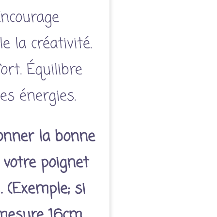
Encourage
e la créativité.
rt. Équilibre
es énergies.
ionner la bonne
 votre poignet
. (Exemple; si
 mesure 16cm,