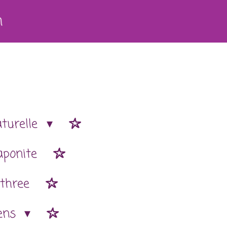
h
aturelle
aponite
 three
ens