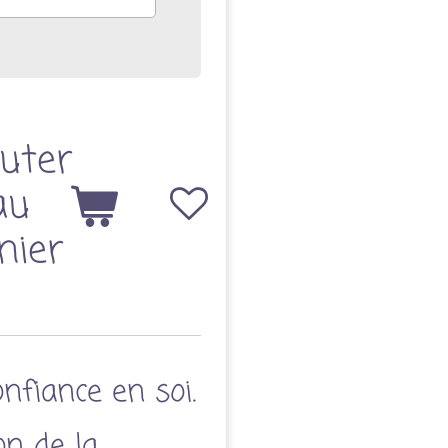
uter
au
nier
nfiance en soi.
on de la