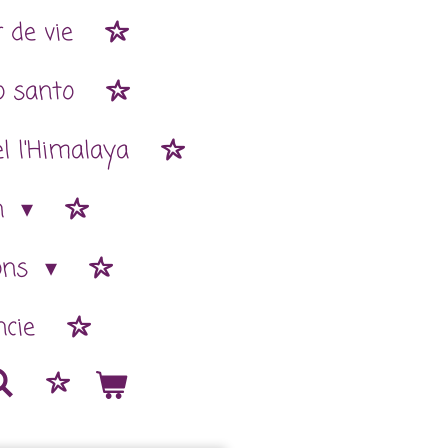
 de vie
o santo
l l'Himalaya
n
ions
cie