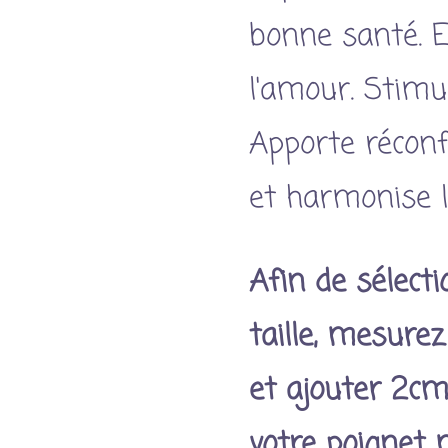
bonne santé. 
l'amour. Stimul
Apporte réconfo
et harmonise l
Afin de sélect
taille, mesurez
et ajouter 2cm
votre poignet