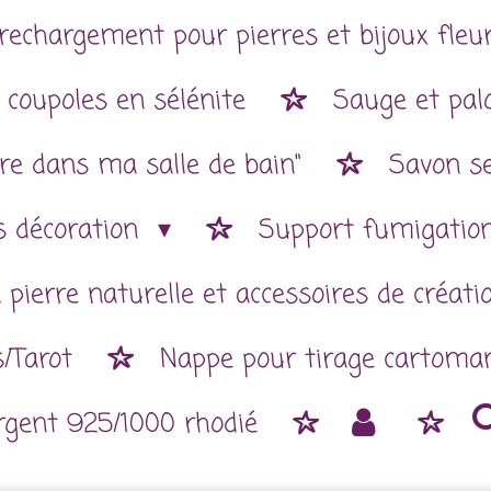
rechargement pour pierres et bijoux fleur
 coupoles en sélénite
Sauge et pal
re dans ma salle de bain"
Savon se
es décoration
Support fumigatio
 pierre naturelle et accessoires de créat
/Tarot
Nappe pour tirage cartoman
argent 925/1000 rhodié