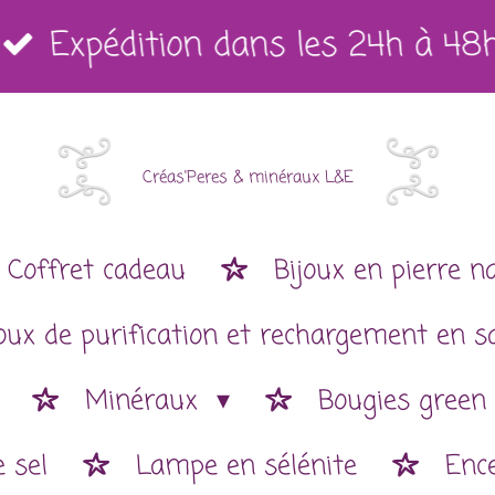
Expédition dans les 24h à 48
Créas'Peres
&
minéraux L&E
Coffret cadeau
Bijoux en pierre n
joux de purification et rechargement en s
Minéraux
Bougies green
 sel
Lampe en sélénite
Enc