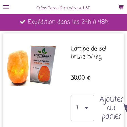
Passer
Créas'Peres
&
minéraux L&E
au
Expédition dans les 24h à 48h
contenu
principal
Lampe de sel
brute 5/7kg
30,00 €
Ajouter
au
panier