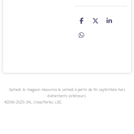
P
P
P
a
a
a
r
r
r
P
t
t
t
a
a
a
a
r
g
g
g
t
e
e
e
a
r
r
r
g
e
r
Samedi: le magasin réouvrira le samedi à partir de fin septembre hors
évènements extérieurs.
©2016-2025 SRL Creas'Perles L&E